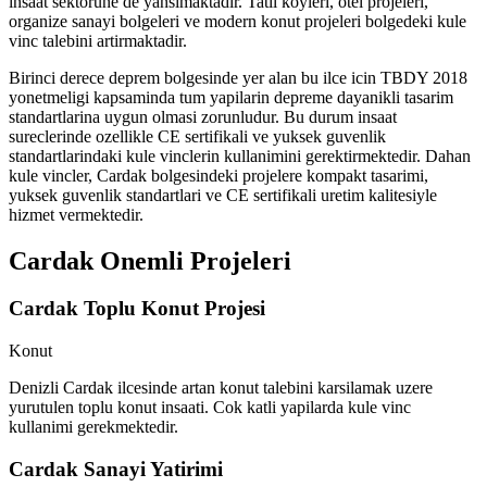
insaat sektorune de yansimaktadir. Tatil koyleri, otel projeleri,
organize sanayi bolgeleri ve modern konut projeleri bolgedeki kule
vinc talebini artirmaktadir.
Birinci derece deprem bolgesinde yer alan bu ilce icin TBDY 2018
yonetmeligi kapsaminda tum yapilarin depreme dayanikli tasarim
standartlarina uygun olmasi zorunludur. Bu durum insaat
sureclerinde ozellikle CE sertifikali ve yuksek guvenlik
standartlarindaki kule vinclerin kullanimini gerektirmektedir. Dahan
kule vincler, Cardak bolgesindeki projelere kompakt tasarimi,
yuksek guvenlik standartlari ve CE sertifikali uretim kalitesiyle
hizmet vermektedir.
Cardak
Onemli Projeleri
Cardak Toplu Konut Projesi
Konut
Denizli Cardak ilcesinde artan konut talebini karsilamak uzere
yurutulen toplu konut insaati. Cok katli yapilarda kule vinc
kullanimi gerekmektedir.
Cardak Sanayi Yatirimi