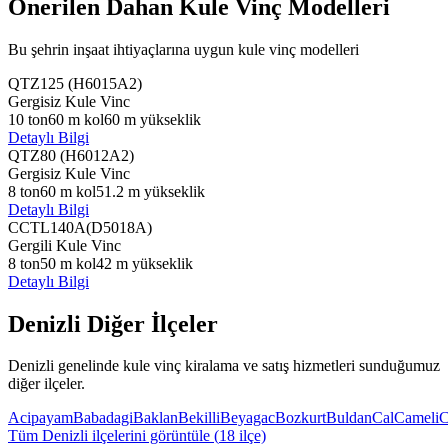
Önerilen Dahan Kule Vinç Modelleri
Bu şehrin inşaat ihtiyaçlarına uygun kule vinç modelleri
QTZ125 (H6015A2)
Gergisiz Kule Vinc
10
ton
60
m kol
60
m yükseklik
Detaylı Bilgi
QTZ80 (H6012A2)
Gergisiz Kule Vinc
8
ton
60
m kol
51.2
m yükseklik
Detaylı Bilgi
CCTL140A(D5018A)
Gergili Kule Vinc
8
ton
50
m kol
42
m yükseklik
Detaylı Bilgi
Denizli
Diğer İlçeler
Denizli
genelinde kule vinç kiralama ve satış hizmetleri sunduğumuz
diğer ilçeler.
Acipayam
Babadagi
Baklan
Bekilli
Beyagac
Bozkurt
Buldan
Cal
Cameli
C
Tüm
Denizli
ilçelerini görüntüle (
18
ilçe)