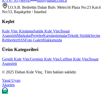
473 87 93
(Servis)
info@dahan.com.tr
İ.O.S.B. Bedrettin Dalan Bulv. Metro34 Plaza No:23 Kat:4
No:53, Başakşehir / İstanbul
Keşfet
Kule Vinç Kiralama
Satılık Kule Vinç
İnşaat
Asansörü
Markalar
Projeler
Karşılaştırmalar
Teknik Sözlük
Seçim
Rehberleri
SSS
Foto Galeri
Hakkımızda
Ürün Kategorileri
Gergili Kule Vinç
Gergisiz Kule Vinç
Luffing Kule Vinç
İnşaat
Asansörü
© 2025
Dahan Kule Vinç
. Tüm hakları saklıdır.
Yasal Uyarı
Akarien