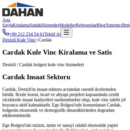
Ana
Sayfa
Kiralama
Satılık
Hizmetler
Modeller
Referanslar
Blog
Yatırımcı
İlet
+90 212 234 54 61
Teklif Al
Denizli
Kule Vinc
>
Cardak
Cardak
Kule Vinc Kiralama ve Satis
Denizli
/
Cardak
bolgesi kule vinc hizmetleri
Cardak
Insaat Sektoru
Cardak, Denizli'in insaat sektoru acisindan onemli ilcelerinden
biridir. Ilcede konut, ticari ve altyapi projeleri kapsaminda cesitli
olceklerde insaat faaliyetleri surdurulmekte olup, kule vinc talebi yil
boyunca aktif kalmaktadir. Ege Bolgesi'nde konumlanan Cardak,
bolgenin ekonomik ve demografik dinamiklerinden dogrudan
etkilenmektedir.
Ege Bolgesi'nin turizm, tarim ve sanayi odakli ekonomik yapisi