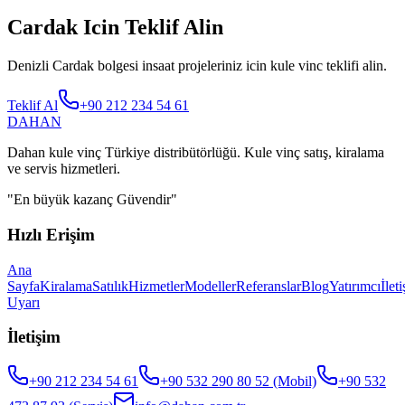
Cardak Icin Teklif Alin
Denizli Cardak bolgesi insaat projeleriniz icin kule vinc teklifi alin.
Teklif Al
+90 212 234 54 61
DAHAN
Dahan kule vinç Türkiye distribütörlüğü. Kule vinç satış, kiralama
ve servis hizmetleri.
"
En büyük kazanç Güvendir
"
Hızlı Erişim
Ana
Sayfa
Kiralama
Satılık
Hizmetler
Modeller
Referanslar
Blog
Yatırımcı
İlet
Uyarı
İletişim
+90 212 234 54 61
+90 532 290 80 52
(Mobil)
+90 532