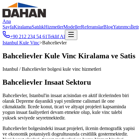
Ana
Sayfa
Kiralama
Satılık
Hizmetler
Modeller
Referanslar
Blog
Yatırımcı
İlet
+90 212 234 54 61
Teklif Al
Istanbul
Kule Vinc
>
Bahcelievler
Bahcelievler
Kule Vinc Kiralama ve Satis
Istanbul
/
Bahcelievler
bolgesi kule vinc hizmetleri
Bahcelievler
Insaat Sektoru
Bahcelievler, Istanbul'in insaat acisindan en aktif ilcelerinden biri
olarak Depreme dayanikli yapi yenileme calismari ile one
cikmaktadir. Ilcede konut, ticari ve altyapi projeleri kapsaminda
yogun insaat faaliyetleri devam etmekte olup, kule vinc talebi
yuksek seviyede seyretmektedir.
Bahcelievler bolgesindeki insaat projeleri, ilcenin demografik yapisi
ve ekonomik potansiyeli dogrultusunda cesitlilik gostermektedir.