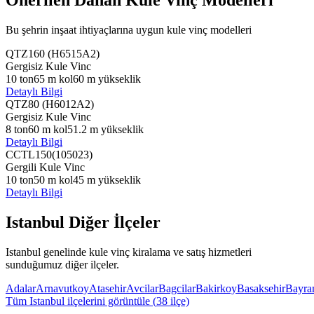
Bu şehrin inşaat ihtiyaçlarına uygun kule vinç modelleri
QTZ160 (H6515A2)
Gergisiz Kule Vinc
10
ton
65
m kol
60
m yükseklik
Detaylı Bilgi
QTZ80 (H6012A2)
Gergisiz Kule Vinc
8
ton
60
m kol
51.2
m yükseklik
Detaylı Bilgi
CCTL150(105023)
Gergili Kule Vinc
10
ton
50
m kol
45
m yükseklik
Detaylı Bilgi
Istanbul
Diğer İlçeler
Istanbul
genelinde kule vinç kiralama ve satış hizmetleri
sunduğumuz diğer ilçeler.
Adalar
Arnavutkoy
Atasehir
Avcilar
Bagcilar
Bakirkoy
Basaksehir
Bayra
Tüm
Istanbul
ilçelerini görüntüle (
38
ilçe)