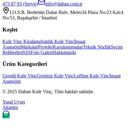
473 87 93
(Servis)
info@dahan.com.tr
İ.O.S.B. Bedrettin Dalan Bulv. Metro34 Plaza No:23 Kat:4
No:53, Başakşehir / İstanbul
Keşfet
Kule Vinç Kiralama
Satılık Kule Vinç
İnşaat
Asansörü
Markalar
Projeler
Karşılaştırmalar
Teknik Sözlük
Seçim
Rehberleri
SSS
Foto Galeri
Hakkımızda
Ürün Kategorileri
Gergili Kule Vinç
Gergisiz Kule Vinç
Luffing Kule Vinç
İnşaat
Asansörü
© 2025
Dahan Kule Vinç
. Tüm hakları saklıdır.
Yasal Uyarı
Akarien