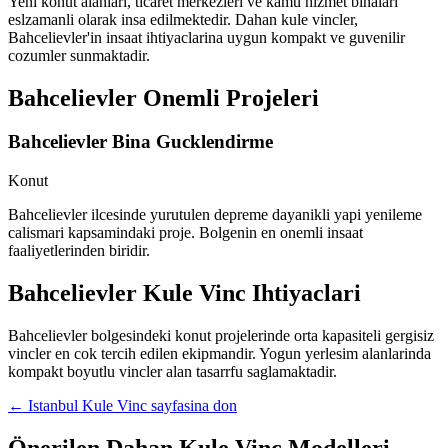
Yeni konut alanlari, ticaret merkezleri ve kamu hizmet binalari
eslzamanli olarak insa edilmektedir. Dahan kule vincler,
Bahcelievler'in insaat ihtiyaclarina uygun kompakt ve guvenilir
cozumler sunmaktadir.
Bahcelievler
Onemli Projeleri
Bahcelievler Bina Gucklendirme
Konut
Bahcelievler ilcesinde yurutulen depreme dayanikli yapi yenileme
calismari kapsamindaki proje. Bolgenin en onemli insaat
faaliyetlerinden biridir.
Bahcelievler
Kule Vinc Ihtiyaclari
Bahcelievler bolgesindeki konut projelerinde orta kapasiteli gergisiz
vincler en cok tercih edilen ekipmandir. Yogun yerlesim alanlarinda
kompakt boyutlu vincler alan tasarrfu saglamaktadir.
←
Istanbul
Kule Vinc sayfasina don
Önerilen Dahan Kule Vinç Modelleri