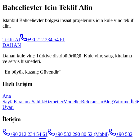
Bahcelievler Icin Teklif Alin
Istanbul Bahcelievler bolgesi insaat projeleriniz icin kule vinc teklifi
alin.
Teklif Al
+90 212 234 54 61
DAHAN
Dahan kule vinç Türkiye distribütörlüğü. Kule vinç satış, kiralama
ve servis hizmetleri.
"
En büyük kazanç Güvendir
"
Hızlı Erişim
Ana
Sayfa
Kiralama
Satılık
Hizmetler
Modeller
Referanslar
Blog
Yatırımcı
İlet
Uyarı
İletişim
+90 212 234 54 61
+90 532 290 80 52
(Mobil)
+90 532