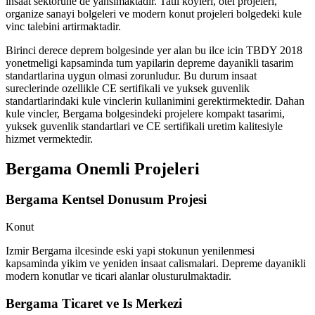
insaat sektorune de yansimaktadir. Tatil koyleri, otel projeleri,
organize sanayi bolgeleri ve modern konut projeleri bolgedeki kule
vinc talebini artirmaktadir.
Birinci derece deprem bolgesinde yer alan bu ilce icin TBDY 2018
yonetmeligi kapsaminda tum yapilarin depreme dayanikli tasarim
standartlarina uygun olmasi zorunludur. Bu durum insaat
sureclerinde ozellikle CE sertifikali ve yuksek guvenlik
standartlarindaki kule vinclerin kullanimini gerektirmektedir. Dahan
kule vincler, Bergama bolgesindeki projelere kompakt tasarimi,
yuksek guvenlik standartlari ve CE sertifikali uretim kalitesiyle
hizmet vermektedir.
Bergama
Onemli Projeleri
Bergama Kentsel Donusum Projesi
Konut
Izmir Bergama ilcesinde eski yapi stokunun yenilenmesi
kapsaminda yikim ve yeniden insaat calismalari. Depreme dayanikli
modern konutlar ve ticari alanlar olusturulmaktadir.
Bergama Ticaret ve Is Merkezi