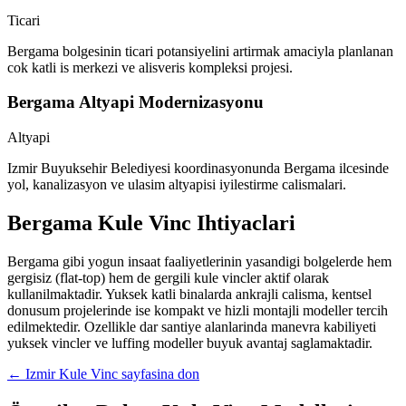
Ticari
Bergama bolgesinin ticari potansiyelini artirmak amaciyla planlanan
cok katli is merkezi ve alisveris kompleksi projesi.
Bergama Altyapi Modernizasyonu
Altyapi
Izmir Buyuksehir Belediyesi koordinasyonunda Bergama ilcesinde
yol, kanalizasyon ve ulasim altyapisi iyilestirme calismalari.
Bergama
Kule Vinc Ihtiyaclari
Bergama gibi yogun insaat faaliyetlerinin yasandigi bolgelerde hem
gergisiz (flat-top) hem de gergili kule vincler aktif olarak
kullanilmaktadir. Yuksek katli binalarda ankrajli calisma, kentsel
donusum projelerinde ise kompakt ve hizli montajli modeller tercih
edilmektedir. Ozellikle dar santiye alanlarinda manevra kabiliyeti
yuksek vincler ve luffing modeller buyuk avantaj saglamaktadir.
←
Izmir
Kule Vinc sayfasina don