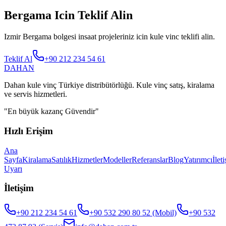
Bergama Icin Teklif Alin
Izmir Bergama bolgesi insaat projeleriniz icin kule vinc teklifi alin.
Teklif Al
+90 212 234 54 61
DAHAN
Dahan kule vinç Türkiye distribütörlüğü. Kule vinç satış, kiralama
ve servis hizmetleri.
"
En büyük kazanç Güvendir
"
Hızlı Erişim
Ana
Sayfa
Kiralama
Satılık
Hizmetler
Modeller
Referanslar
Blog
Yatırımcı
İlet
Uyarı
İletişim
+90 212 234 54 61
+90 532 290 80 52
(Mobil)
+90 532