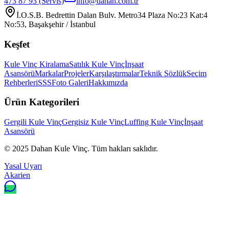
473 87 93
(Servis)
info@dahan.com.tr
İ.O.S.B. Bedrettin Dalan Bulv. Metro34 Plaza No:23 Kat:4
No:53, Başakşehir / İstanbul
Keşfet
Kule Vinç Kiralama
Satılık Kule Vinç
İnşaat
Asansörü
Markalar
Projeler
Karşılaştırmalar
Teknik Sözlük
Seçim
Rehberleri
SSS
Foto Galeri
Hakkımızda
Ürün Kategorileri
Gergili Kule Vinç
Gergisiz Kule Vinç
Luffing Kule Vinç
İnşaat
Asansörü
© 2025
Dahan Kule Vinç
. Tüm hakları saklıdır.
Yasal Uyarı
Akarien