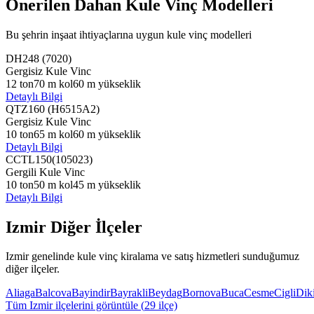
Önerilen Dahan Kule Vinç Modelleri
Bu şehrin inşaat ihtiyaçlarına uygun kule vinç modelleri
DH248 (7020)
Gergisiz Kule Vinc
12
ton
70
m kol
60
m yükseklik
Detaylı Bilgi
QTZ160 (H6515A2)
Gergisiz Kule Vinc
10
ton
65
m kol
60
m yükseklik
Detaylı Bilgi
CCTL150(105023)
Gergili Kule Vinc
10
ton
50
m kol
45
m yükseklik
Detaylı Bilgi
Izmir
Diğer İlçeler
Izmir
genelinde kule vinç kiralama ve satış hizmetleri sunduğumuz
diğer ilçeler.
Aliaga
Balcova
Bayindir
Bayrakli
Beydag
Bornova
Buca
Cesme
Cigli
Diki
Tüm
Izmir
ilçelerini görüntüle (
29
ilçe)