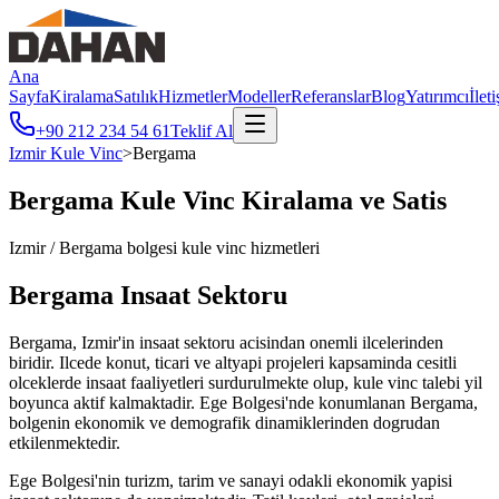
Ana
Sayfa
Kiralama
Satılık
Hizmetler
Modeller
Referanslar
Blog
Yatırımcı
İlet
+90 212 234 54 61
Teklif Al
Izmir
Kule Vinc
>
Bergama
Bergama
Kule Vinc Kiralama ve Satis
Izmir
/
Bergama
bolgesi kule vinc hizmetleri
Bergama
Insaat Sektoru
Bergama, Izmir'in insaat sektoru acisindan onemli ilcelerinden
biridir. Ilcede konut, ticari ve altyapi projeleri kapsaminda cesitli
olceklerde insaat faaliyetleri surdurulmekte olup, kule vinc talebi yil
boyunca aktif kalmaktadir. Ege Bolgesi'nde konumlanan Bergama,
bolgenin ekonomik ve demografik dinamiklerinden dogrudan
etkilenmektedir.
Ege Bolgesi'nin turizm, tarim ve sanayi odakli ekonomik yapisi