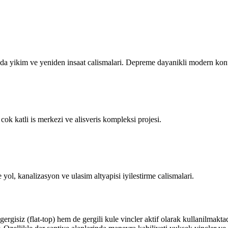
yikim ve yeniden insaat calismalari. Depreme dayanikli modern konutla
cok katli is merkezi ve alisveris kompleksi projesi.
, kanalizasyon ve ulasim altyapisi iyilestirme calismalari.
rgisiz (flat-top) hem de gergili kule vincler aktif olarak kullanilmakta