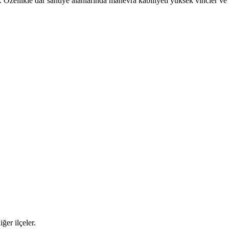
r. Ozellikle dar santiye alanlarinda manevra kabiliyeti yuksek vincler v
ğer ilçeler.