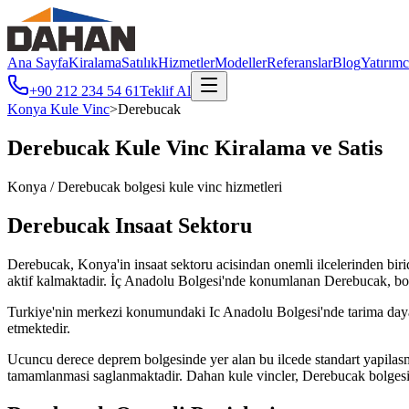
Ana Sayfa
Kiralama
Satılık
Hizmetler
Modeller
Referanslar
Blog
Yatırımc
+90 212 234 54 61
Teklif Al
Konya
Kule Vinc
>
Derebucak
Derebucak
Kule Vinc Kiralama ve Satis
Konya
/
Derebucak
bolgesi kule vinc hizmetleri
Derebucak
Insaat Sektoru
Derebucak, Konya'in insaat sektoru acisindan onemli ilcelerinden biridir
aktif kalmaktadir. İç Anadolu Bolgesi'nde konumlanan Derebucak, b
Turkiye'nin merkezi konumundaki Ic Anadolu Bolgesi'nde tarima dayali s
etmektedir.
Ucuncu derece deprem bolgesinde yer alan bu ilcede standart yapilasma
tamamlanmasi saglanmaktadir. Dahan kule vincler, Derebucak bolgesinde