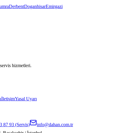
umra
Derbent
Doganhisar
Emirgazi
servis hizmetleri.
ı
İletişim
Yasal Uyarı
3 87 93
(Servis)
info@dahan.com.tr
 Başakşehir / İstanbul