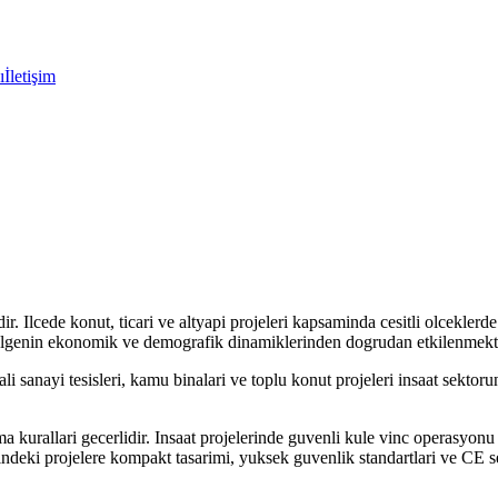
ı
İletişim
. Ilcede konut, ticari ve altyapi projeleri kapsaminda cesitli olceklerde
olgenin ekonomik ve demografik dinamiklerinden dogrudan etkilenmekt
anayi tesisleri, kamu binalari ve toplu konut projeleri insaat sektorunu
 kurallari gecerlidir. Insaat projelerinde guvenli kule vinc operasyonu
ki projelere kompakt tasarimi, yuksek guvenlik standartlari ve CE sert