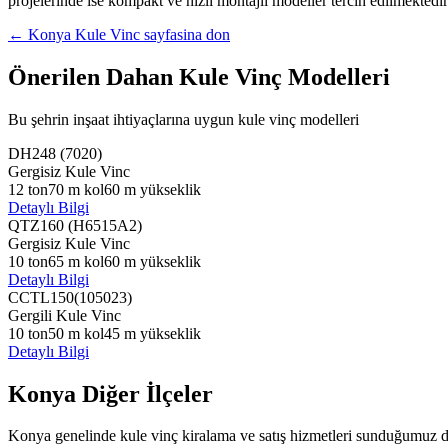
projelerinde ise kompakt ve hizli montajli modeller tercih edilmektedi
←
Konya
Kule Vinc sayfasina don
Önerilen Dahan Kule Vinç Modelleri
Bu şehrin inşaat ihtiyaçlarına uygun kule vinç modelleri
DH248 (7020)
Gergisiz Kule Vinc
12
ton
70
m kol
60
m yükseklik
Detaylı Bilgi
QTZ160 (H6515A2)
Gergisiz Kule Vinc
10
ton
65
m kol
60
m yükseklik
Detaylı Bilgi
CCTL150(105023)
Gergili Kule Vinc
10
ton
50
m kol
45
m yükseklik
Detaylı Bilgi
Konya
Diğer İlçeler
Konya
genelinde kule vinç kiralama ve satış hizmetleri sunduğumuz di