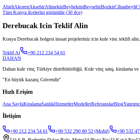
Ahirli
Akoren
Aksehir
Altinekin
Beyhekim
Beysehir
Bozkir
Cihanbeyli
C
Tüm
Konya
ilçelerini görüntüle (
30
ilçe)
Derebucak Icin Teklif Alin
Konya Derebucak bolgesi insaat projeleriniz icin kule vinc teklifi alin.
Teklif Al
+90 212 234 54 61
DAHAN
Dahan kule vinç Türkiye distribütörlüğü. Kule vinç satış, kiralama ve 
"
En büyük kazanç Güvendir
"
Hızlı Erişim
Ana Sayfa
Kiralama
Satılık
Hizmetler
Modeller
Referanslar
Blog
Yatırımc
İletişim
+90 212 234 54 61
+90 532 290 80 52
(Mobil)
+90 532 47
İ.O.S.B. Bedrettin Dalan Bulv. Metro34 Plaza No:23 Kat:4 No:53,