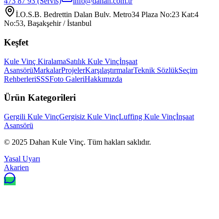
473 87 93
(Servis)
info@dahan.com.tr
İ.O.S.B. Bedrettin Dalan Bulv. Metro34 Plaza No:23 Kat:4
No:53, Başakşehir / İstanbul
Keşfet
Kule Vinç Kiralama
Satılık Kule Vinç
İnşaat
Asansörü
Markalar
Projeler
Karşılaştırmalar
Teknik Sözlük
Seçim
Rehberleri
SSS
Foto Galeri
Hakkımızda
Ürün Kategorileri
Gergili Kule Vinç
Gergisiz Kule Vinç
Luffing Kule Vinç
İnşaat
Asansörü
© 2025
Dahan Kule Vinç
. Tüm hakları saklıdır.
Yasal Uyarı
Akarien