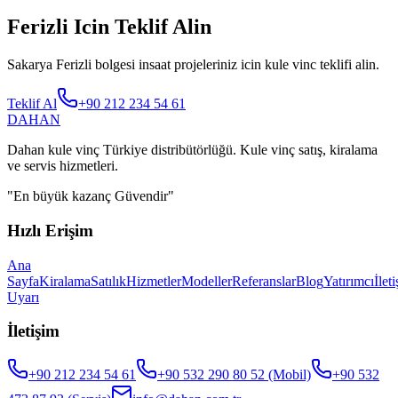
Ferizli Icin Teklif Alin
Sakarya Ferizli bolgesi insaat projeleriniz icin kule vinc teklifi alin.
Teklif Al
+90 212 234 54 61
DAHAN
Dahan kule vinç Türkiye distribütörlüğü. Kule vinç satış, kiralama
ve servis hizmetleri.
"
En büyük kazanç Güvendir
"
Hızlı Erişim
Ana
Sayfa
Kiralama
Satılık
Hizmetler
Modeller
Referanslar
Blog
Yatırımcı
İlet
Uyarı
İletişim
+90 212 234 54 61
+90 532 290 80 52
(Mobil)
+90 532