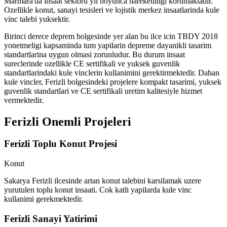
Marmara'da insaat sektoru yil boyunca hareketliligi korumaktadir.
Ozellikle konut, sanayi tesisleri ve lojistik merkez insaatlarinda kule
vinc talebi yuksektir.
Birinci derece deprem bolgesinde yer alan bu ilce icin TBDY 2018
yonetmeligi kapsaminda tum yapilarin depreme dayanikli tasarim
standartlarina uygun olmasi zorunludur. Bu durum insaat
sureclerinde ozellikle CE sertifikali ve yuksek guvenlik
standartlarindaki kule vinclerin kullanimini gerektirmektedir. Dahan
kule vincler, Ferizli bolgesindeki projelere kompakt tasarimi, yuksek
guvenlik standartlari ve CE sertifikali uretim kalitesiyle hizmet
vermektedir.
Ferizli
Onemli Projeleri
Ferizli Toplu Konut Projesi
Konut
Sakarya Ferizli ilcesinde artan konut talebini karsilamak uzere
yurutulen toplu konut insaati. Cok katli yapilarda kule vinc
kullanimi gerekmektedir.
Ferizli Sanayi Yatirimi