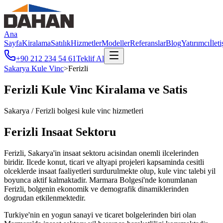
Ana
Sayfa
Kiralama
Satılık
Hizmetler
Modeller
Referanslar
Blog
Yatırımcı
İlet
+90 212 234 54 61
Teklif Al
Sakarya
Kule Vinc
>
Ferizli
Ferizli
Kule Vinc Kiralama ve Satis
Sakarya
/
Ferizli
bolgesi kule vinc hizmetleri
Ferizli
Insaat Sektoru
Ferizli, Sakarya'in insaat sektoru acisindan onemli ilcelerinden
biridir. Ilcede konut, ticari ve altyapi projeleri kapsaminda cesitli
olceklerde insaat faaliyetleri surdurulmekte olup, kule vinc talebi yil
boyunca aktif kalmaktadir. Marmara Bolgesi'nde konumlanan
Ferizli, bolgenin ekonomik ve demografik dinamiklerinden
dogrudan etkilenmektedir.
Turkiye'nin en yogun sanayi ve ticaret bolgelerinden biri olan