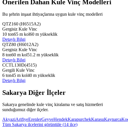
Önerilen Dahan Kule Vinç Modelleri
Bu şehrin inşaat ihtiyaçlarına uygun kule vinç modelleri
QTZ160 (H6515A2)
Gergisiz Kule Vinc
10
ton
65
m kol
60
m yükseklik
Detaylı Bilgi
QTZ80 (H6012A2)
Gergisiz Kule Vinc
8
ton
60
m kol
51.2
m yükseklik
Detaylı Bilgi
CCTL130D(4515)
Gergili Kule Vinc
6
ton
45
m kol
40
m yükseklik
Detaylı Bilgi
Sakarya
Diğer İlçeler
Sakarya
genelinde kule vinç kiralama ve satış hizmetleri
sunduğumuz diğer ilçeler.
Akyazi
Arifiye
Erenler
Geyve
Hendek
Karapurchek
Karasu
Kaynarca
Koc
Tüm
Sakarya
ilçelerini görüntüle (
14
ilçe)