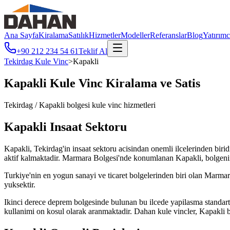
Ana Sayfa
Kiralama
Satılık
Hizmetler
Modeller
Referanslar
Blog
Yatırımc
+90 212 234 54 61
Teklif Al
Tekirdag
Kule Vinc
>
Kapakli
Kapakli
Kule Vinc Kiralama ve Satis
Tekirdag
/
Kapakli
bolgesi kule vinc hizmetleri
Kapakli
Insaat Sektoru
Kapakli, Tekirdag'in insaat sektoru acisindan onemli ilcelerinden biridi
aktif kalmaktadir. Marmara Bolgesi'nde konumlanan Kapakli, bolgen
Turkiye'nin en yogun sanayi ve ticaret bolgelerinden biri olan Marmara'
yuksektir.
Ikinci derece deprem bolgesinde bulunan bu ilcede yapilasma standartl
kullanimi on kosul olarak aranmaktadir. Dahan kule vincler, Kapakli bo