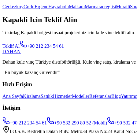
Cerkezkoy
Corlu
Ergene
Hayrabolu
Malkara
Marmaraereglisi
Muratli
Sar
Kapakli Icin Teklif Alin
Tekirdag Kapakli bolgesi insaat projeleriniz icin kule vinc teklifi alin.
Teklif Al
+90 212 234 54 61
DAHAN
Dahan kule vinç Türkiye distribütörlüğü. Kule vinç satış, kiralama ve 
"
En büyük kazanç Güvendir
"
Hızlı Erişim
Ana Sayfa
Kiralama
Satılık
Hizmetler
Modeller
Referanslar
Blog
Yatırımc
İletişim
+90 212 234 54 61
+90 532 290 80 52
(Mobil)
+90 532 47
İ.O.S.B. Bedrettin Dalan Bulv. Metro34 Plaza No:23 Kat:4 No:53,