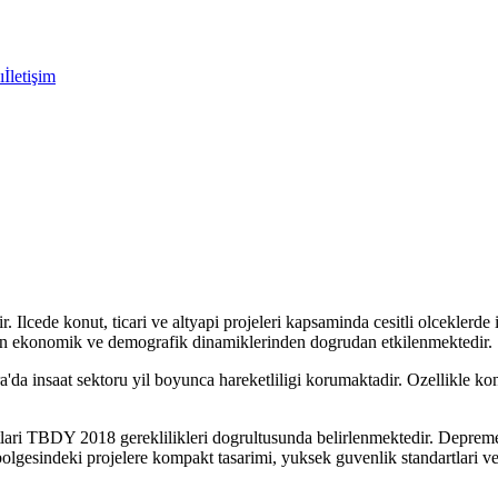
ı
İletişim
r. Ilcede konut, ticari ve altyapi projeleri kapsaminda cesitli olceklerde
in ekonomik ve demografik dinamiklerinden dogrudan etkilenmektedir.
da insaat sektoru yil boyunca hareketliligi korumaktadir. Ozellikle konut
ari TBDY 2018 gereklilikleri dogrultusunda belirlenmektedir. Depreme da
lgesindeki projelere kompakt tasarimi, yuksek guvenlik standartlari ve 