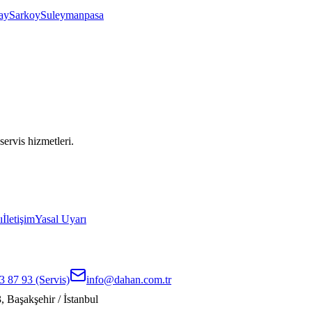
ay
Sarkoy
Suleymanpasa
servis hizmetleri.
ı
İletişim
Yasal Uyarı
3 87 93
(Servis)
info@dahan.com.tr
 Başakşehir / İstanbul