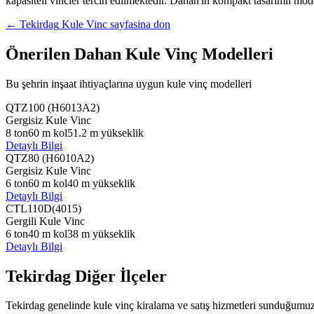
kapasiteli vincler tercih edilmektedir. Dahan'in kompakt tasarimli mod
←
Tekirdag
Kule Vinc sayfasina don
Önerilen Dahan Kule Vinç Modelleri
Bu şehrin inşaat ihtiyaçlarına uygun kule vinç modelleri
QTZ100 (H6013A2)
Gergisiz Kule Vinc
8
ton
60
m kol
51.2
m yükseklik
Detaylı Bilgi
QTZ80 (H6010A2)
Gergisiz Kule Vinc
6
ton
60
m kol
40
m yükseklik
Detaylı Bilgi
CTL110D(4015)
Gergili Kule Vinc
6
ton
40
m kol
38
m yükseklik
Detaylı Bilgi
Tekirdag
Diğer İlçeler
Tekirdag
genelinde kule vinç kiralama ve satış hizmetleri sunduğumuz 