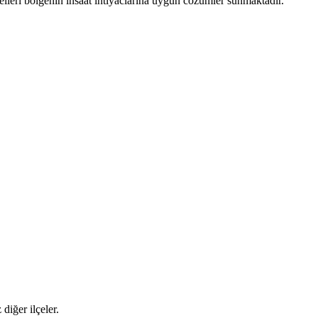
elleri bolgenin insaat ihtiyaclarina uygun cozumler sunmaktadir.
diğer ilçeler.