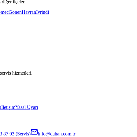
diğer ilçeler.
omec
Gonen
Havran
Ivrindi
servis hizmetleri.
ı
İletişim
Yasal Uyarı
3 87 93
(Servis)
info@dahan.com.tr