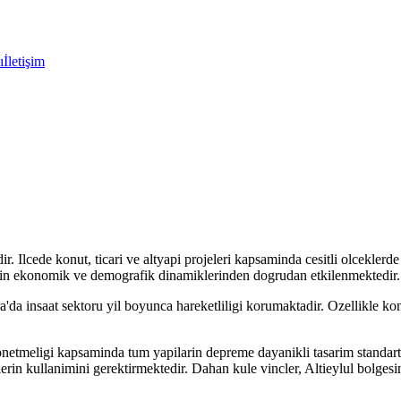
ı
İletişim
dir. Ilcede konut, ticari ve altyapi projeleri kapsaminda cesitli olceklerd
nin ekonomik ve demografik dinamiklerinden dogrudan etkilenmektedir.
da insaat sektoru yil boyunca hareketliligi korumaktadir. Ozellikle konut
netmeligi kapsaminda tum yapilarin depreme dayanikli tasarim standart
clerin kullanimini gerektirmektedir. Dahan kule vincler, Altieylul bolge