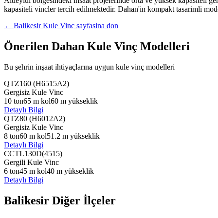
Altieylul bolgesindeki insaat projelerinde orta ve yuksek kapasiteli ger
kapasiteli vincler tercih edilmektedir. Dahan'in kompakt tasarimli mod
←
Balikesir
Kule Vinc sayfasina don
Önerilen Dahan Kule Vinç Modelleri
Bu şehrin inşaat ihtiyaçlarına uygun kule vinç modelleri
QTZ160 (H6515A2)
Gergisiz Kule Vinc
10
ton
65
m kol
60
m yükseklik
Detaylı Bilgi
QTZ80 (H6012A2)
Gergisiz Kule Vinc
8
ton
60
m kol
51.2
m yükseklik
Detaylı Bilgi
CCTL130D(4515)
Gergili Kule Vinc
6
ton
45
m kol
40
m yükseklik
Detaylı Bilgi
Balikesir
Diğer İlçeler