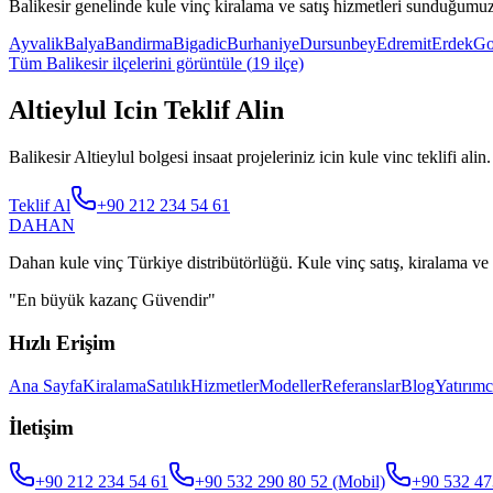
Balikesir
genelinde kule vinç kiralama ve satış hizmetleri sunduğumuz 
Ayvalik
Balya
Bandirma
Bigadic
Burhaniye
Dursunbey
Edremit
Erdek
G
Tüm
Balikesir
ilçelerini görüntüle (
19
ilçe)
Altieylul Icin Teklif Alin
Balikesir Altieylul bolgesi insaat projeleriniz icin kule vinc teklifi alin.
Teklif Al
+90 212 234 54 61
DAHAN
Dahan kule vinç Türkiye distribütörlüğü. Kule vinç satış, kiralama ve 
"
En büyük kazanç Güvendir
"
Hızlı Erişim
Ana Sayfa
Kiralama
Satılık
Hizmetler
Modeller
Referanslar
Blog
Yatırımc
İletişim
+90 212 234 54 61
+90 532 290 80 52
(Mobil)
+90 532 47