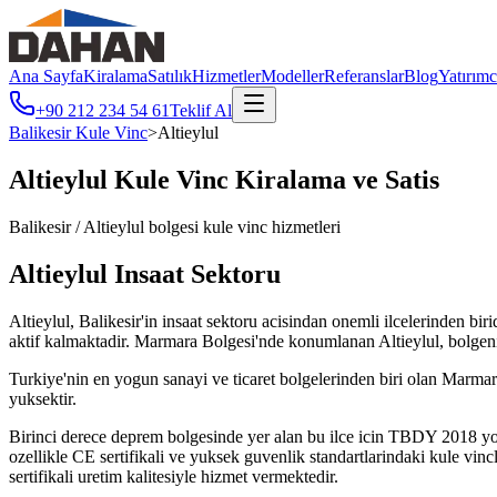
Ana Sayfa
Kiralama
Satılık
Hizmetler
Modeller
Referanslar
Blog
Yatırımc
+90 212 234 54 61
Teklif Al
Balikesir
Kule Vinc
>
Altieylul
Altieylul
Kule Vinc Kiralama ve Satis
Balikesir
/
Altieylul
bolgesi kule vinc hizmetleri
Altieylul
Insaat Sektoru
Altieylul, Balikesir'in insaat sektoru acisindan onemli ilcelerinden biri
aktif kalmaktadir. Marmara Bolgesi'nde konumlanan Altieylul, bolge
Turkiye'nin en yogun sanayi ve ticaret bolgelerinden biri olan Marmara'
yuksektir.
Birinci derece deprem bolgesinde yer alan bu ilce icin TBDY 2018 yo
ozellikle CE sertifikali ve yuksek guvenlik standartlarindaki kule vin
sertifikali uretim kalitesiyle hizmet vermektedir.