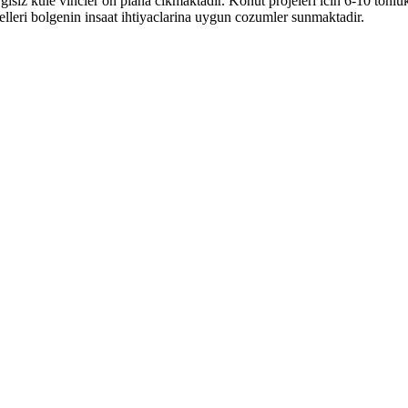
gisiz kule vincler on plana cikmaktadir. Konut projeleri icin 6-10 tonluk
elleri bolgenin insaat ihtiyaclarina uygun cozumler sunmaktadir.