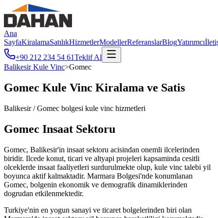
Ana
Sayfa
Kiralama
Satılık
Hizmetler
Modeller
Referanslar
Blog
Yatırımcı
İlet
+90 212 234 54 61
Teklif Al
Balikesir
Kule Vinc
>
Gomec
Gomec
Kule Vinc Kiralama ve Satis
Balikesir
/
Gomec
bolgesi kule vinc hizmetleri
Gomec
Insaat Sektoru
Gomec, Balikesir'in insaat sektoru acisindan onemli ilcelerinden
biridir. Ilcede konut, ticari ve altyapi projeleri kapsaminda cesitli
olceklerde insaat faaliyetleri surdurulmekte olup, kule vinc talebi yil
boyunca aktif kalmaktadir. Marmara Bolgesi'nde konumlanan
Gomec, bolgenin ekonomik ve demografik dinamiklerinden
dogrudan etkilenmektedir.
Turkiye'nin en yogun sanayi ve ticaret bolgelerinden biri olan