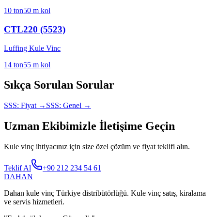
10
ton
50
m kol
CTL220 (5523)
Luffing Kule Vinc
14
ton
55
m kol
Sıkça Sorulan Sorular
SSS:
Fiyat
→
SSS:
Genel
→
Uzman Ekibimizle İletişime Geçin
Kule vinç ihtiyacınız için size özel çözüm ve fiyat teklifi alın.
Teklif Al
+90 212 234 54 61
DAHAN
Dahan kule vinç Türkiye distribütörlüğü. Kule vinç satış, kiralama
ve servis hizmetleri.