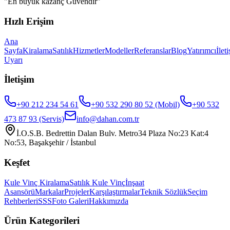
"
En büyük kazanç Güvendir
"
Hızlı Erişim
Ana
Sayfa
Kiralama
Satılık
Hizmetler
Modeller
Referanslar
Blog
Yatırımcı
İlet
Uyarı
İletişim
+90 212 234 54 61
+90 532 290 80 52
(Mobil)
+90 532
473 87 93
(Servis)
info@dahan.com.tr
İ.O.S.B. Bedrettin Dalan Bulv. Metro34 Plaza No:23 Kat:4
No:53, Başakşehir / İstanbul
Keşfet
Kule Vinç Kiralama
Satılık Kule Vinç
İnşaat
Asansörü
Markalar
Projeler
Karşılaştırmalar
Teknik Sözlük
Seçim
Rehberleri
SSS
Foto Galeri
Hakkımızda
Ürün Kategorileri