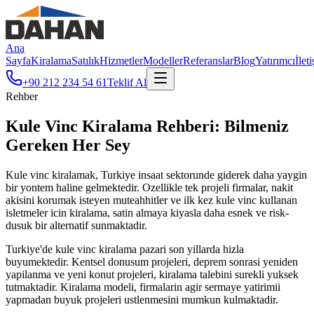
Ana
Sayfa
Kiralama
Satılık
Hizmetler
Modeller
Referanslar
Blog
Yatırımcı
İlet
+90 212 234 54 61
Teklif Al
Rehber
Kule Vinc Kiralama Rehberi: Bilmeniz
Gereken Her Sey
Kule vinc kiralamak, Turkiye insaat sektorunde giderek daha yaygin
bir yontem haline gelmektedir. Ozellikle tek projeli firmalar, nakit
akisini korumak isteyen muteahhitler ve ilk kez kule vinc kullanan
isletmeler icin kiralama, satin almaya kiyasla daha esnek ve risk-
dusuk bir alternatif sunmaktadir.
Turkiye'de kule vinc kiralama pazari son yillarda hizla
buyumektedir. Kentsel donusum projeleri, deprem sonrasi yeniden
yapilanma ve yeni konut projeleri, kiralama talebini surekli yuksek
tutmaktadir. Kiralama modeli, firmalarin agir sermaye yatirimii
yapmadan buyuk projeleri ustlenmesini mumkun kulmaktadir.