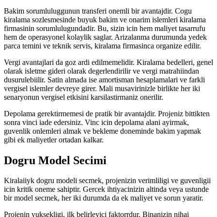
Bakim sorumluluggunun transferi onemli bir avantajdir. Cogu
kiralama sozlesmesinde buyuk bakim ve onarim islemleri kiralama
firmasinin sorumlulugundadir. Bu, sizin icin hem maliyet tasarrufu
hem de operasyonel kolaylik saglar. Arizalanma durumunda yedek
parca temini ve teknik servis, kiralama firmasinca organize edilir.
Vergi avantajlari da goz ardi edilmemelidir. Kiralama bedelleri, genel
olarak isletme gideri olarak degerlendirilir ve vergi matrahiindan
dusurulebiilir. Satin almada ise amortisman hesaplamalari ve farkli
vergisel islemler devreye girer. Mali musavirinizle birlikte her iki
senaryonun vergisel etkisini karsilastirmaniz onerilir.
Depolama gerektirmemesi de pratik bir avantajdir. Projeniz bittikten
sonra vinci iade edersiniz. Vinc icin depolama alani ayirmak,
guvenlik onlemleri almak ve bekleme doneminde bakim yapmak
gibi ek maliyetler ortadan kalkar.
Dogru Model Secimi
Kiralaiiyk dogru modeli secmek, projenizin verimliligi ve guvenligii
icin kritik oneme sahiptir. Gercek ihtiyacinizin altinda veya ustunde
bir model secmek, her iki durumda da ek maliyet ve sorun yaratir.
Projenin yuksekligi, ilk belirleyici faktorrdur. Binanizin nihai