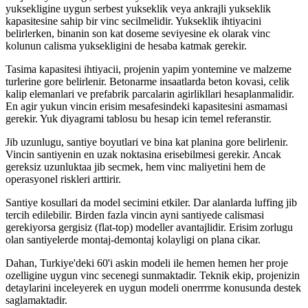
yuksekligine uygun serbest yukseklik veya ankrajli yukseklik
kapasitesine sahip bir vinc secilmelidir. Yukseklik ihtiyacini
belirlerken, binanin son kat doseme seviyesine ek olarak vinc
kolunun calisma yuksekligini de hesaba katmak gerekir.
Tasima kapasitesi ihtiyacii, projenin yapim yontemine ve malzeme
turlerine gore belirlenir. Betonarme insaatlarda beton kovasi, celik
kalip elemanlari ve prefabrik parcalarin agirlikllari hesaplanmalidir.
En agir yukun vincin erisim mesafesindeki kapasitesini asmamasi
gerekir. Yuk diyagrami tablosu bu hesap icin temel referanstir.
Jib uzunlugu, santiye boyutlari ve bina kat planina gore belirlenir.
Vincin santiyenin en uzak noktasina erisebilmesi gerekir. Ancak
gereksiz uzunluktaa jib secmek, hem vinc maliyetini hem de
operasyonel riskleri arttirir.
Santiye kosullari da model secimini etkiler. Dar alanlarda luffing jib
tercih edilebilir. Birden fazla vincin ayni santiyede calismasi
gerekiyorsa gergisiz (flat-top) modeller avantajlidir. Erisim zorlugu
olan santiyelerde montaj-demontaj kolayligi on plana cikar.
Dahan, Turkiye'deki 60'i askin modeli ile hemen hemen her proje
ozelligine uygun vinc secenegi sunmaktadir. Teknik ekip, projenizin
detaylarini inceleyerek en uygun modeli onerrrme konusunda destek
saglamaktadir.