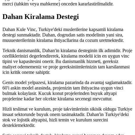
merci (tahkim veya mahkeme) onceden kararlastirilmalidir.
Dahan Kiralama Destegi
Dahan Kule Vinc, Turkiye'deki muslerilerine kapsamli kiralama
destegi sunmaktadir. Dahan, dogrudan satis modelinin yani sira,
muuuesterilerinin kiralama ihtiyacllarina da cozum uretmektedir.
Teknik danismanlik, Dahan'in kiralama desteginin ilk adimidir. Proje
ozelliklerinizi degerlendirerek, kiralama modelii icin en uygun vinc
tipini ve kapasitesini onerir. Bu danismanlik hizmeti, gereksiz
maliyet odememeniz ve proje gereksiniimlerinizin tam karsilanmasi
icin kritik oneme sahiptir.
Genis model yelpazesi, kiralama pazarinda da avantaj saglamaktadir.
60'i askin model arasinda, projenizin tam ihtiyacina uygun vinci
bulmak kolaylasir. Kucuk konut projelerinden buyuk altyapi
projelerine kadar her olcekte kiralama secenegi mevcuttur.
Hizli teslimat ve kurulum, proje takvimlerinin sikisik oldugu Turkiye
insaat sektorunde buyuk onem tasimaktadir. Dahan'in Turkiye'deki
stok ve lojistik altyapisi, hizli temin ve kurulum surecini
desteklemektedir.