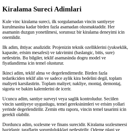
Kiralama Sureci Adimlari
Kule vinc kiralama sureci, ilk sorgulamadan vincin santiyeye
kurulmasina kadar birden fazla asamadan olusmaktaddir. Her
asamanin duzgun yonetilmesi, sorunsuz bir kiralama deneyimi icin
onemlidir.
Ilk adim, ihtiyac analizidir. Projenizin teknik ozelliklerini (yukseklik,
kapasite, erisim mesafesi) ve takvimini (baslangic, bitis, sure)
netlestirin. Bu bilgiler, teklif asamasinda dogru model ve
fiyatlandirma icin temel olusturur.
Ikinci adim, teklif alma ve degerlendirmedir. Birden fazla
tedarikciden teklif alin ve sadece aylik kira bedelini degil, toplam
maliyeti karsilastirin. Toplam maliyet; nakliye, montaj, demontaj,
sigorta ve bakim kalemlerini de icerir.
Ucuncu adim, santiye surveyi veya saglik kontroludur. Seciilen
vincin santiiyeye uygunlugu, temel gereksinimleri ve erisim yollari
yerinde degerlendirilir. Zemin ettu raporu, vincin temel tasarimi icin
gerekli olabilir.
Dorduncu adim, sozlesme ve finans surecidir. Kiralama sozlesmeesi
hazirlanir, taraflarin sorumlulukklari netlestirilir. Odeme plani ve