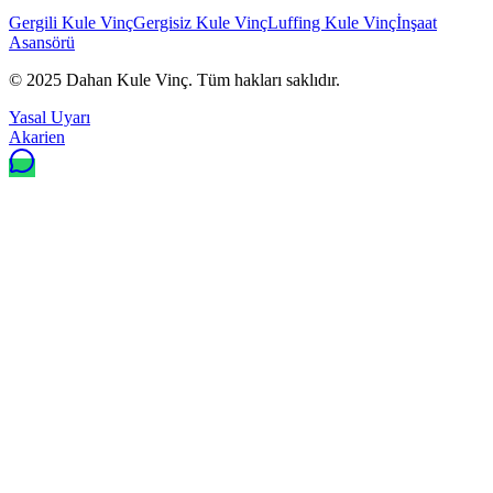
Gergili Kule Vinç
Gergisiz Kule Vinç
Luffing Kule Vinç
İnşaat
Asansörü
© 2025
Dahan Kule Vinç
. Tüm hakları saklıdır.
Yasal Uyarı
Akarien