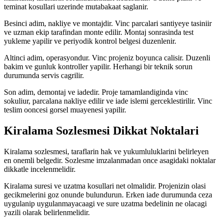
teminat kosullari uzerinde mutabakaat saglanir.
Besinci adim, nakliye ve montajdir. Vinc parcalari santiyeye tasiniir
ve uzman ekip tarafindan monte edilir. Montaj sonrasinda test
yukleme yapilir ve periyodik kontrol belgesi duzenlenir.
Altinci adim, operasyondur. Vinc projeniz boyunca calisir. Duzenli
bakim ve gunluk kontroller yapilir. Herhangi bir teknik sorun
durumunda servis cagrilir.
Son adim, demontaj ve iadedir. Proje tamamlandiginda vinc
sokuliur, parcalana nakliye edilir ve iade islemi gerceklestirilir. Vinc
teslim ooncesi gorsel muayenesi yapilir.
Kiralama Sozlesmesi Dikkat Noktalari
Kiralama sozlesmesi, taraflarin hak ve yukumluluklarini belirleyen
en onemli belgedir. Sozlesme imzalanmadan once asagidaki noktalar
dikkatle incelenmelidir.
Kiralama suresi ve uzatma kosullari net olmalidir. Projenizin olasi
gecikmelerini goz onunde bulundurun. Erken iade durumunda ceza
uygulanip uygulanmayacaagi ve sure uzatma bedelinin ne olacagi
yazili olarak belirlenmelidir.