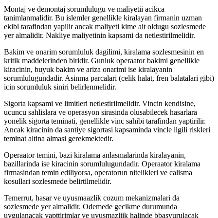
Montaj ve demontaj sorumlulugu ve maliyetii acikca
tanimlanmalidir. Bu islemler genellikle kiralayan firmanin uzman
ekibi tarafindan yapilir ancak maliyeti kime ait oldugu sozlesmede
yer almalidir. Nakliye maliyetinin kapsami da netlestirilmelidir.
Bakim ve onarim sorumluluk dagilimi, kiralama sozlesmesinin en
kritik maddelerinden biridir. Gunluk operaator bakimi genellikle
kiracinin, buyuk bakim ve ariza onarimi ise kiralayanin
sorumlulugundadir. Asinma parcalari (celik halat, fren balatalari gibi)
icin sorumluluk siniri belirlenmelidir.
Sigorta kapsami ve limitleri netlestirilmelidir. Vincin kendisine,
ucuncu sahlislara ve operasyon sirasinda olusabilecek hasarlara
yonelik sigorta teminati, genellikle vinc sahibi tarafindan yaptirilir.
Ancak kiracinin da santiye sigortasi kapsaminda vincle ilgili riskleri
teminat altina almasi gerekmektedir.
Operaator temini, bazi kiralama anlasmalarinda kiralayanin,
bazillarinda ise kiracinin sorumlulugundadir. Operaator kiralama
firmasindan temin ediliyorsa, operatorun nitelikleri ve calisma
kosullari sozlesmede belirtilmelidir.
Temerrut, hasar ve uyusmaazlik cozum mekanizmalari da
sozlesmede yer almalidir. Odemede gecikme durumunda
uygulanacak yapttirimlar ve uyusmazliik halinde bbasvurulacak