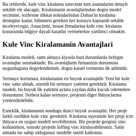
Bu rehberde, kule vinc kiralama surecinin tum asamalarini detayli
sekilde ele alacagiz. Kiralamanin avantajlarindan dogru model
secimine, sozlesme dikkat noktalarindan Dahan'in kiralama
destegine kadar, bilinmesi gereken her konuyu kapsamli sekilde
inceleyecegiz. Amacimiz, insaat firmalarina kule vinc kiralama
konusunda bilgiye dayali kararlar vermelerine yardimci olmaktir.
Kule Vinc Kiralamanin Avantajlari
Kiralama modeli, satin almaya kiyasla bazi durumlarda belirgin
avantajlar sunmaktadir. Bu avantajlarin firmanizin durumuna
uygunlugunu degerlendirmek, dogru karari vermenin ilk adimidir.
Sermaye korumasi, kiralamanin en buyuk avantajidir. Yeni bir kule
vinc satin almak, onemli bir sermaye yatirimi gerektirir. Kiralama
modeli, bu buyuk ilk yatirimi aylara yayilan daha kucuk odemelere
donusturur. Serbest kalan sermaye, projenin diger ihtiyaclarina
yonlendirilebilir.
Esneklik, kiralamanin sundugu ikinci buyuk avantajdir. Her proje
farkli ozellikte kule vinc gerektirir. Kiralama sayesinde her proje icin
ihtiyaca en uygun modeli secebilirsiniz. Bir projede gergisiz vinc
kullanirken, sonraki projede luffing vinc kiralayabilirsiniz. Satin
almada ise sahip oldugunuz modelle sinirli kalirsiniz.