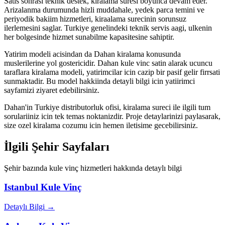
Satis sonrasi teknik destek, kiralama suresi boyunca devam eder.
Arizalanma durumunda hizli muddahale, yedek parca temini ve
periyodik bakiim hizmetleri, kiraalama surecinin sorunsuz
ilerlemesini saglar. Turkiye genelindeki teknik servis aagi, ulkenin
her bolgesinde hizmet sunabilme kapasitesine sahiptir.
Yatirim modeli acisindan da Dahan kiralama konusunda
muslerilerine yol gostericidir. Dahan kule vinc satin alarak ucuncu
taraflara kiralama modeli, yatirimcilar icin cazip bir pasif gelir firrsati
sunmaktadir. Bu model hakkiinda detayli bilgi icin yatiirimci
sayfamizi ziyaret edebilirsiniz.
Dahan'in Turkiye distributorluk ofisi, kiralama sureci ile ilgili tum
sorulariiniz icin tek temas noktanizdir. Proje detaylarinizi paylasarak,
size ozel kiralama cozumu icin hemen iletisime gecebilirsiniz.
İlgili Şehir Sayfaları
Şehir bazında kule vinç hizmetleri hakkında detaylı bilgi
Istanbul
Kule Vinç
Detaylı Bilgi →