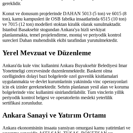
gereklidir.
Konut ve donusum projelerinde DAHAN 5013 (5 ton) ve 6015 (8
ton), kamu kampusleri ile OSB fabrika insaatlarinda 6515 (10 ton)
ve 7015 (12 ton) modelleri stoktan kiralik olarak sunulmaktadir.
Istanbul Basaksehir stogundan Ankara'ya hizli sevkiyat
planlanmakta, temel projelendirme, montaj ve periyodik kontrol
surecleri Dahan muhendislik ekibi tarafindan yurutulmektedir.
Yerel Mevzuat ve Düzenleme
Ankara'da kule vinc kullanimi Ankara Buyuksehir Belediyesi Imar
Yonetmeligi cercevesinde duzenlenmektedir. Baskent olma
ozelliginden dolayi bazi bolgelerde ozel guvenlik kisitlamalari
uygulanmakta ve devlet kurumlarinin yakininda vinc operasyonlari
icin ek izinler gerekmektedir. Sehrin planlanan yesil alan ve koruma
bolgelerinde vinc kullanimi sinirlandirilabilir. Tum vinclerin yillik
periyodik kontrol belgesi ve operatorlerin mesleki yeterlilik
sertifikasi zorunludur.
Ankara
Sanayi ve Yatırım Ortamı
Ankara ekonomisinin insaata yansiyan omurgasi kamu yatirimlari ve