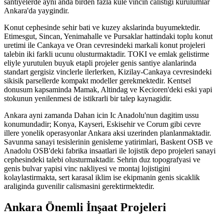
santiyelerde ayni anda birden fazla kule vincin calistigi kurulumlar
Ankara'da yaygindir.
Konut cephesinde sehir bati ve kuzey akslarinda buyumektedir.
Etimesgut, Sincan, Yenimahalle ve Pursaklar hattindaki toplu konut
uretimi ile Cankaya ve Oran cevresindeki markali konut projeleri
talebin iki farkli ucunu olusturmaktadir. TOKI ve emlak gelistirme
eliyle yurutulen buyuk etapli projeler genis santiye alanlarinda
standart gergisiz vinclerle ilerlerken, Kizilay-Cankaya cevresindeki
sikisik parsellerde kompakt modeller gerekmektedir. Kentsel
donusum kapsaminda Mamak, Altindag ve Kecioren'deki eski yapi
stokunun yenilenmesi de istikrarli bir talep kaynagidir.
Ankara ayni zamanda Dahan icin Ic Anadolu'nun dagitim ussu
konumundadir; Konya, Kayseri, Eskisehir ve Corum gibi cevre
illere yonelik operasyonlar Ankara aksi uzerinden planlanmaktadir.
Savunma sanayi tesislerinin genisleme yatirimlari, Baskent OSB ve
Anadolu OSB'deki fabrika insaatlari ile lojistik depo projeleri sanayi
cephesindeki talebi olusturmaktadir. Sehrin duz topografyasi ve
genis bulvar yapisi vinc nakliyesi ve montaj lojistigini
kolaylastirmakta, sert karasal iklim ise ekipmanin genis sicaklik
araliginda guvenilir calismasini gerektirmektedir.
Ankara
Önemli İnşaat Projeleri