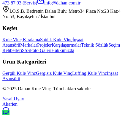
473 87 93
(Servis)
info@dahan.com.tr
İ.O.S.B. Bedrettin Dalan Bulv. Metro34 Plaza No:23 Kat:4
No:53, Başakşehir / İstanbul
Keşfet
Kule Vinç Kiralama
Satılık Kule Vinç
İnşaat
Asansörü
Markalar
Projeler
Karşılaştırmalar
Teknik Sözlük
Seçim
Rehberleri
SSS
Foto Galeri
Hakkımızda
Ürün Kategorileri
Gergili Kule Vinç
Gergisiz Kule Vinç
Luffing Kule Vinç
İnşaat
Asansörü
© 2025
Dahan Kule Vinç
. Tüm hakları saklıdır.
Yasal Uyarı
Akarien