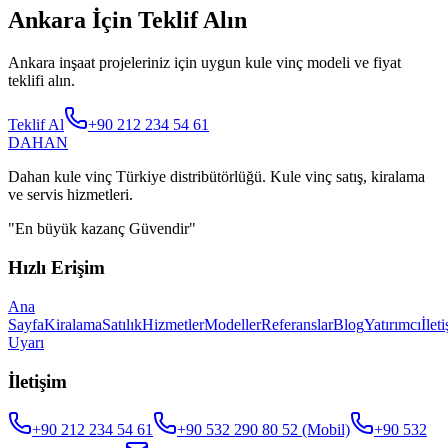
Ankara İçin Teklif Alın
Ankara inşaat projeleriniz için uygun kule vinç modeli ve fiyat
teklifi alın.
Teklif Al
+90 212 234 54 61
DAHAN
Dahan kule vinç Türkiye distribütörlüğü. Kule vinç satış, kiralama
ve servis hizmetleri.
"
En büyük kazanç Güvendir
"
Hızlı Erişim
Ana
Sayfa
Kiralama
Satılık
Hizmetler
Modeller
Referanslar
Blog
Yatırımcı
İlet
Uyarı
İletişim
+90 212 234 54 61
+90 532 290 80 52
(Mobil)
+90 532