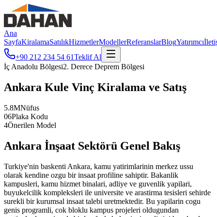
Ana
Sayfa
Kiralama
Satılık
Hizmetler
Modeller
Referanslar
Blog
Yatırımcı
İlet
+90 212 234 54 61
Teklif Al
İç Anadolu
Bölgesi
2
. Derece Deprem Bölgesi
Ankara
Kule Vinç Kiralama ve Satış
5.8
M
Nüfus
06
Plaka Kodu
4
Önerilen Model
Ankara
İnşaat Sektörü Genel Bakış
Turkiye'nin baskenti Ankara, kamu yatirimlarinin merkez ussu
olarak kendine ozgu bir insaat profiline sahiptir. Bakanlik
kampusleri, kamu hizmet binalari, adliye ve guvenlik yapilari,
buyukelcilik kompleksleri ile universite ve arastirma tesisleri sehirde
surekli bir kurumsal insaat talebi uretmektedir. Bu yapilarin cogu
genis programli, cok bloklu kampus projeleri oldugundan