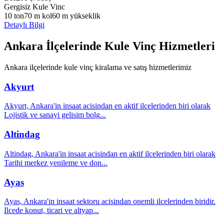
Gergisiz Kule Vinc
10
ton
70
m kol
60
m yükseklik
Detaylı Bilgi
Ankara
İlçelerinde Kule Vinç Hizmetleri
Ankara
ilçelerinde kule vinç kiralama ve satış hizmetlerimiz
Akyurt
Akyurt, Ankara'in insaat acisindan en aktif ilcelerinden biri olarak
Lojistik ve sanayi gelisim bolg
...
Altindag
Altindag, Ankara'in insaat acisindan en aktif ilcelerinden biri olarak
Tarihi merkez yenileme ve don
...
Ayas
Ayas, Ankara'in insaat sektoru acisindan onemli ilcelerinden biridir.
Ilcede konut, ticari ve altyap
...