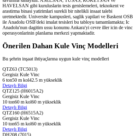
savunma sanayidir. ASELSAN, TUSAS, ROKETSAN ve
HAVELSAN gibi kuruluslarin tesis genislemeleri, teknokent ve
arastirma binasi yatirimlari surekli bir nitelikli insaat talebi
uretmektedir. Universite kampusleri, saglik yapilari ve Baskent OSB
ile Anadolu OSB'deki imalat tesisleri bu tabloyu tamamlamakta; Ic
Anadolu'nun dagitim ussu konumu Ankara'yi cevre iller icin de vinc
operasyonlarinin planlama merkezi yapmaktadir.
Önerilen Dahan Kule Vinç Modelleri
Bu şehrin inşaat ihtiyaçlarına uygun kule vinç modelleri
QTZ63 (TC5013)
Gergisiz Kule Vinc
6
ton
50
m kol
42.5
m yükseklik
Detaylı Bilgi
QTZ125 (H6015A2)
Gergisiz Kule Vinc
10
ton
60
m kol
60
m yükseklik
Detaylı Bilgi
QTZ160 (H6515A2)
Gergisiz Kule Vinc
10
ton
65
m kol
60
m yükseklik
Detaylı Bilgi
DH208 (7015)