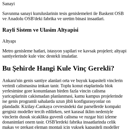
Sanayi
Savunma sanayi kuruluslarinin tesis genislemeleri ile Baskent OSB
ve Anadolu OSB'deki fabrika ve uretim binasi insaatlari.
Rayli Sistem ve Ulasim Altyapisi
Altyapı
Metro genisleme hatlari, istasyon yapilari ve kavsak projeleri; altyapi
santiyelerinde kule vinc destekli imalatlar.
Bu Şehirde Hangi Kule Vinç Gerekli?
Ankara'nin genis santiye alanlari orta ve buyuk kapasiteli vinclerin
verimli calismasina imkan tanir. Toplu konut etaplarinda blok
yerlesimine gore konumlanan birden fazla vincin calisma
yaricaplarinin cakismadan planlanmasi, kamu kampus projelerinde
ise genis programli sahalarda uzun jibli konfigurasyonlar on
plandadir. Kizilay-Cankaya cevresindeki dar parsellerde kompakt
gergisiz modeller tercih edilirken, sert karasal iklim nedeniyle
vinclerin dusuk sicaklikta guvenli calisma ve ruzgar hizi izleme
donanimlari onem tasir. OSB'lerdeki fabrika insaatlarinda celik
makas ve prekast eleman montaji icin yuksek kapasiteli modeller