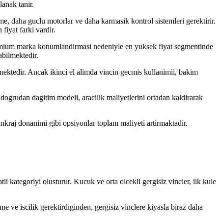
lanak tanir.
eme, daha guclu motorlar ve daha karmasik kontrol sistemleri gerektirir.
 fiyat farki vardir.
premium marka konumlandirmasi nedeniyle en yuksek fiyat segmentinde
abilmektedir.
bilmektedir. Ancak ikinci el alimda vincin gecmis kullanimii, bakim
 dogrudan dagitim modeli, aracilik maliyetlerini ortadan kaldirarak
nkraj donanimi gibi opsiyonlar toplam maliyeti artirmaktadir.
li kategoriyi olusturur. Kucuk ve orta olcekli gergisiz vincler, ilk kule
eme ve iscilik gerektirdiginden, gergisiz vinclere kiyasla biraz daha