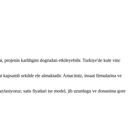
i, projenin karliligini dogrudan etkileyebilir. Turkiye'de kule vinc
rini kapsamli sekilde ele almaktadir. Amacimiz, insaat firmalarina ve
aylasiyoruz; satis fiyatlari ise model, jib uzunlugu ve donanima gore