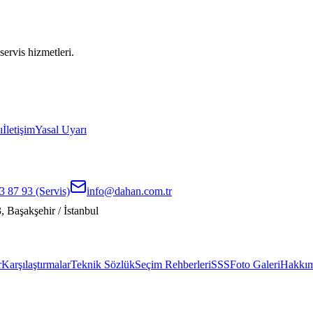
servis hizmetleri.
ı
İletişim
Yasal Uyarı
3 87 93
(Servis)
info@dahan.com.tr
 Başakşehir / İstanbul
r
Karşılaştırmalar
Teknik Sözlük
Seçim Rehberleri
SSS
Foto Galeri
Hakkım