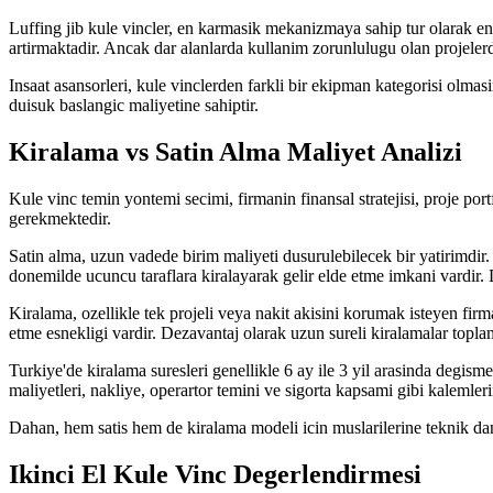
Luffing jib kule vincler, en karmasik mekanizmaya sahip tur olarak en
artirmaktadir. Ancak dar alanlarda kullanim zorunlulugu olan projelerde
Insaat asansorleri, kule vinclerden farkli bir ekipman kategorisi olma
duisuk baslangic maliyetine sahiptir.
Kiralama vs Satin Alma Maliyet Analizi
Kule vinc temin yontemi secimi, firmanin finansal stratejisi, proje por
gerekmektedir.
Satin alma, uzun vadede birim maliyeti dusurulebilecek bir yatirimdir.
donemilde ucuncu taraflara kiralayarak gelir elde etme imkani vardir
Kiralama, ozellikle tek projeli veya nakit akisini korumak isteyen firmal
etme esnekligi vardir. Dezavantaj olarak uzun sureli kiralamalar toplam
Turkiye'de kiralama suresleri genellikle 6 ay ile 3 yil arasinda degism
maliyetleri, nakliye, operartor temini ve sigorta kapsami gibi kalemler
Dahan, hem satis hem de kiralama modeli icin muslarilerine teknik da
Ikinci El Kule Vinc Degerlendirmesi