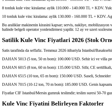
8 tonluk kule vinc kiralama: aylik 110.000 - 140.000 TL + KDV. Yukse
10 tonluk kule vinc kiralama: aylik 130.000 - 160.000 TL + KDV. Agir p
Bu araliklar makinenin kirasini kapsar; servis, nakliye, mobilizasyon v
halinde belgeli operator yonlendirmesi yapilir. 12 ay ve uzeri sozlesmele
Satilik Kule Vinc Fiyatlari 2026 (Stok Orn
Satis tarafinda da seffafiz. Temmuz 2026 itibariyla Istanbul/Basaksehir
DAHAN 5013 (5 ton, 50 m bom): 100.000 USD. Sehir ici ve villa proj
DAHAN 6015 (8 ton, 60 m bom): 135.000 USD. Sifir, CE sertifikali, 5
DAHAN 6515 (10 ton, 65 m bom): 150.000 USD. Saseli, Schneider i
DAHAN 7015 (10-12 ton, 70 m bom): 185.000 USD. Genis kapsama al
Fiyatlar CIF Istanbul/Mersin gumruk teslimdir; teslim suresi 50-70 gu
Kule Vinc Fiyatini Belirleyen Faktorler