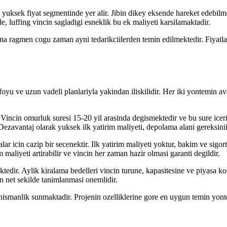
 yuksek fiyat segmentinde yer alir. Jibin dikey eksende hareket edebilm
, luffing vincin sagladigi esneklik bu ek maliyeti karsilamaktadir.
sina ragmen cogu zaman ayni tedarikciilerden temin edilmektedir. Fiyatla
tfoyu ve uzun vadeli planlariyla yakindan iliskilidir. Her iki yontemin a
 Vincin omurluk suresi 15-20 yil arasinda degismektedir ve bu sure iceris
. Dezavantaj olarak yuksek ilk yatirim maliyeti, depolama alani gereksi
ar icin cazip bir secenektir. Ilk yatirim maliyeti yoktur, bakim ve sigort
 maliyeti artirabilir ve vincin her zaman hazir olmasi garanti degildir.
ektedir. Aylik kiralama bedelleri vincin turune, kapasitesine ve piyasa 
in net sekilde tanimlanmasi onemlidir.
nismanlik sunmaktadir. Projenin ozelliklerine gore en uygun temin yon