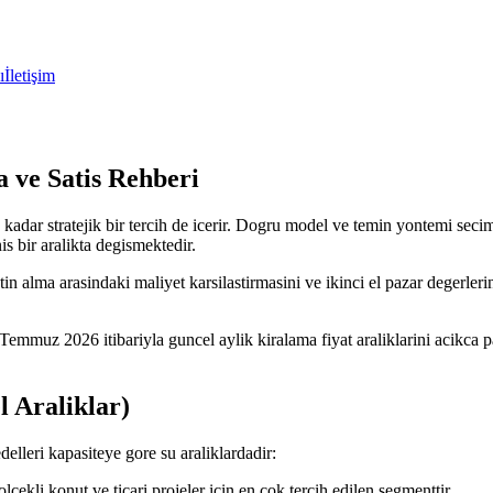
ı
İletişim
 ve Satis Rehberi
 kadar stratejik bir tercih de icerir. Dogru model ve temin yontemi secim
s bir aralikta degismektedir.
satin alma arasindaki maliyet karsilastirmasini ve ikinci el pazar degerle
emmuz 2026 itibariyla guncel aylik kiralama fiyat araliklarini acikca p
 Araliklar)
lleri kapasiteye gore su araliklardadir:
ekli konut ve ticari projeler icin en cok tercih edilen segmenttir.