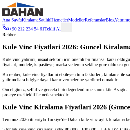
Ana Sayfa
Kiralama
Satılık
Hizmetler
Modeller
Referanslar
Blog
Yatırımc
+90 212 234 54 61
Teklif Al
Rehber
Kule Vinc Fiyatlari 2026: Guncel Kiralama
Kule vinc yatirimi, insaat sektoru icin onemli bir finansal karar oldugu
fiyatlari, modele, kapasiteye, marka ve temin sekline gore oldukca geni
Bu rehber, kule vinc fiyatlarini etkileyen tum faktorleri, kiralama ile 
yatirimcilara bilgiye dayali karar vermelerine yardimci olmaktir.
Onceligimiz, seffaf ve gercekci bir degerlendirme sunmaktir. Asagida T
projeye ozel teklif ile netlesmektedir.
Kule Vinc Kiralama Fiyatlari 2026 (Guncel
Temmuz 2026 itibariyla Turkiye'de Dahan kule vinc aylik kiralama bede
5 tonluk kule vinc kiralama: aylik 80.000 - 100.000 TL + KDV. Orta olc