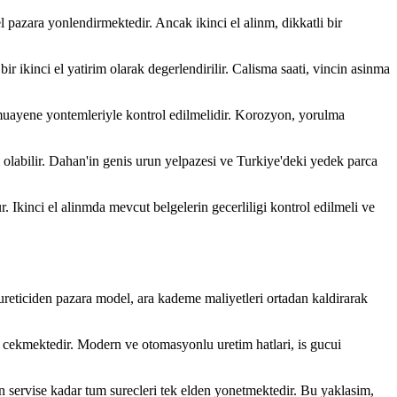
 el pazara yonlendirmektedir. Ancak ikinci el alinm, dikkatli bir
r ikinci el yatirim olarak degerlendirilir. Calisma saati, vincin asinma
z muayene yontemleriyle kontrol edilmelidir. Korozyon, yorulma
i olabilir. Dahan'in genis urun yelpazesi ve Turkiye'deki yedek parca
 Ikinci el alinmda mevcut belgelerin gecerliligi kontrol edilmeli ve
reticiden pazara model, ara kademe maliyetleri ortadan kaldirarak
agi cekmektedir. Modern ve otomasyonlu uretim hatlari, is gucui
an servise kadar tum surecleri tek elden yonetmektedir. Bu yaklasim,