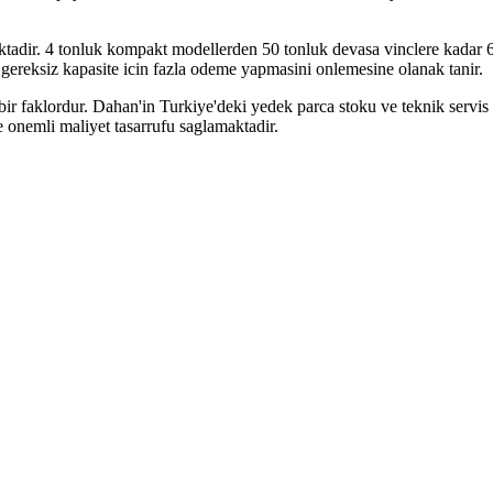
adir. 4 tonluk kompakt modellerden 50 tonluk devasa vinclere kadar 60'
e gereksiz kapasite icin fazla odeme yapmasini onlemesine olanak tanir.
bir faklordur. Dahan'in Turkiye'deki yedek parca stoku ve teknik servis 
 onemli maliyet tasarrufu saglamaktadir.