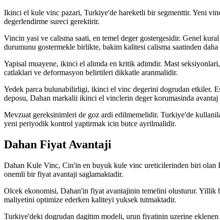
Ikinci el kule vinc pazari, Turkiye'de hareketli bir segmenttir. Yeni vin
degerlendirme sureci gerektirir.
Vincin yasi ve calisma saati, en temel deger gostergesidir. Genel kural
durumunu gostermekle birlikte, bakim kalitesi calisma saatinden daha be
Yapisal muayene, ikinci el alimda en kritik adimdir. Mast seksiyonlar
catlaklari ve deformasyon belirtileri dikkatle aranmalidir.
Yedek parca bulunabilirligi, ikinci el vinc degerini dogrudan etkiler.
deposu, Dahan markalii ikinci el vinclerin deger korumasinda avantaj
Mevzuat gereksinimleri de goz ardi edilmemelidir. Turkiye'de kullanila
yeni periyodik kontrol yaptirmak icin butce ayrilmalidir.
Dahan Fiyat Avantaji
Dahan Kule Vinc, Cin'in en buyuk kule vinc ureticilerinden biri ola
onemli bir fiyat avantaji saglamaktadir.
Olcek ekonomisi, Dahan'in fiyat avantajinin temelini olusturur. Yillik 
maliyetini optimize ederken kaliteyi yuksek tutmaktadir.
Turkiye'deki dogrudan dagitim modeli, urun fiyatinin uzerine eklenen a