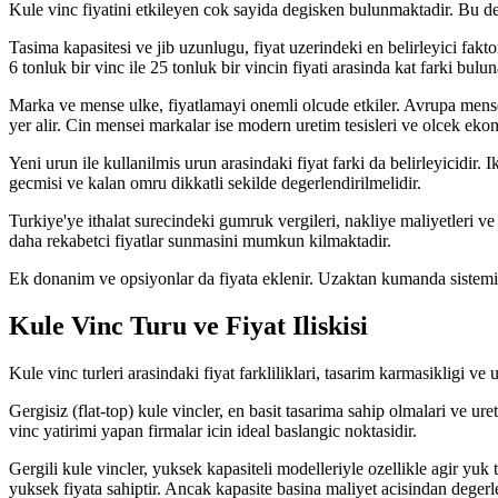
Kule vinc fiyatini etkileyen cok sayida degisken bulunmaktadir. Bu deg
Tasima kapasitesi ve jib uzunlugu, fiyat uzerindeki en belirleyici fakt
6 tonluk bir vinc ile 25 tonluk bir vincin fiyati arasinda kat farki buluna
Marka ve mense ulke, fiyatlamayi onemli olcude etkiler. Avrupa mens
yer alir. Cin mensei markalar ise modern uretim tesisleri ve olcek ekon
Yeni urun ile kullanilmis urun arasindaki fiyat farki da belirleyicidir.
gecmisi ve kalan omru dikkatli sekilde degerlendirilmelidir.
Turkiye'ye ithalat surecindeki gumruk vergileri, nakliye maliyetleri ve
daha rekabetci fiyatlar sunmasini mumkun kilmaktadir.
Ek donanim ve opsiyonlar da fiyata eklenir. Uzaktan kumanda sistemi, 
Kule Vinc Turu ve Fiyat Iliskisi
Kule vinc turleri arasindaki fiyat farkliliklari, tasarim karmasikligi ve 
Gergisiz (flat-top) kule vincler, en basit tasarima sahip olmalari ve ur
vinc yatirimi yapan firmalar icin ideal baslangic noktasidir.
Gergili kule vincler, yuksek kapasiteli modelleriyle ozellikle agir yuk t
yuksek fiyata sahiptir. Ancak kapasite basina maliyet acisindan degerlen