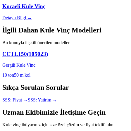
Kocaeli
Kule Vinç
Detaylı Bilgi →
İlgili Dahan Kule Vinç Modelleri
Bu konuyla ilişkili önerilen modeller
CCTL150(105023)
Gergili Kule Vinc
10
ton
50
m kol
Sıkça Sorulan Sorular
SSS:
Fiyat
→
SSS:
Yatirim
→
Uzman Ekibimizle İletişime Geçin
Kule vinç ihtiyacınız için size özel çözüm ve fiyat teklifi alın.