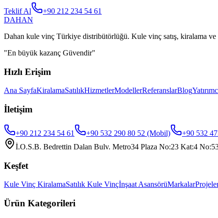
Teklif Al
+90 212 234 54 61
DAHAN
Dahan kule vinç Türkiye distribütörlüğü. Kule vinç satış, kiralama ve 
"
En büyük kazanç Güvendir
"
Hızlı Erişim
Ana Sayfa
Kiralama
Satılık
Hizmetler
Modeller
Referanslar
Blog
Yatırımc
İletişim
+90 212 234 54 61
+90 532 290 80 52
(Mobil)
+90 532 47
İ.O.S.B. Bedrettin Dalan Bulv. Metro34 Plaza No:23 Kat:4 No:53,
Keşfet
Kule Vinç Kiralama
Satılık Kule Vinç
İnşaat Asansörü
Markalar
Projele
Ürün Kategorileri