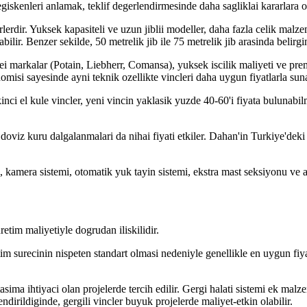
iskenleri anlamak, teklif degerlendirmesinde daha sagliklai kararlara o
orlerdir. Yuksek kapasiteli ve uzun jiblii modeller, daha fazla celik malz
bilir. Benzer sekilde, 50 metrelik jib ile 75 metrelik jib arasinda belirgin
ei markalar (Potain, Liebherr, Comansa), yuksek iscilik maliyeti ve 
omisi sayesinde ayni teknik ozellikte vincleri daha uygun fiyatlarla sun
 Ikinci el kule vincler, yeni vincin yaklasik yuzde 40-60'i fiyata buluna
 doviz kuru dalgalanmalari da nihai fiyati etkiler. Dahan'in Turkiye'deki
kamera sistemi, otomatik yuk tayin sistemi, ekstra mast seksiyonu ve a
uretim maliyetiyle dogrudan iliskilidir.
etim surecinin nispeten standart olmasi nedeniyle genellikle en uygun fiyat
asima ihtiyaci olan projelerde tercih edilir. Gergi halati sistemi ek malz
dirildiginde, gergili vincler buyuk projelerde maliyet-etkin olabilir.