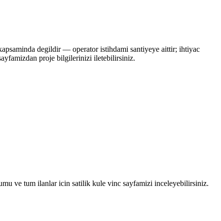
kapsaminda degildir — operator istihdami santiyeye aittir; ihtiyac
yfamizdan proje bilgilerinizi iletebilirsiniz.
 ve tum ilanlar icin satilik kule vinc sayfamizi inceleyebilirsiniz.