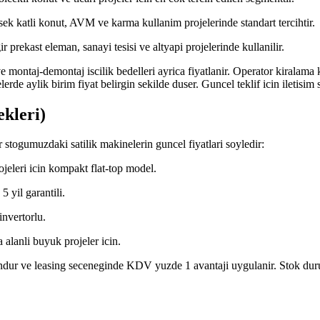
k katli konut, AVM ve karma kullanim projelerinde standart tercihtir.
rekast eleman, sanayi tesisi ve altyapi projelerinde kullanilir.
e montaj-demontaj iscilik bedelleri ayrica fiyatlanir. Operator kiralama 
rde aylik birim fiyat belirgin sekilde duser. Guncel teklif icin iletisim sa
ekleri)
 stogumuzdaki satilik makinelerin guncel fiyatlari soyledir:
eleri icin kompakt flat-top model.
 yil garantili.
nvertorlu.
anli buyuk projeler icin.
ndur ve leasing seceneginde KDV yuzde 1 avantaji uygulanir. Stok durumu