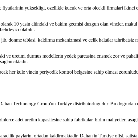
c fiyatlarinin yuksekligi, ozellikle kucuk ve orta olcekli firmalari ikinci
 olarak 10 yasin altindaki ve bakim gecmisi duzgun olan vincler, makul bi
lirleyici olabilir.
i, jib, donme tablasi, kaldirma mekanizmasi ve celik halatlar tahribatsi
 Eski ve uretimi durmus modellerin yedek parcasina erismek zor ve pahal
 saglamaktadir.
cak her kule vincin periyodik kontrol belgesine sahip olmasi zorunludur.
n Dahan Technology Group'un Turkiye distributorlugudur. Bu dogrudan u
binlerce adet uretim kapasitesine sahip fabrikalar, birim maliyetleri as
racilik paylarini ortadan kaldirmaktadir. Dahan'in Turkiye ofisi, satist