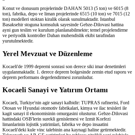
Konut ve donusum projelerinde DAHAN 5013 (5 ton) ve 6015 (8
ton), fabrika, depo ve liman projelerinde 6515 (10 ton) ve 7015 (12
ton) modelleri stoktan kiralik olarak sunulmaktadir. Istanbul
Basaksehir stoguna komsuluk sayesinde Gebze-Dilovasi hattina
ayni gun teslim ve kurulum planlanabilmekte; temel projelendirme
ve periyodik kontroller Dahan muhendislik ekibi tarafindan
yurutulmektedir.
Yerel Mevzuat ve Düzenleme
Kocaeli'de 1999 depremi sonrasi son derece siki imar denetimleri
uygulanmaktadir. 1. derece deprem bolgesinde zemin etud raporu ve
deprem performans degerlendirmesi zorunludur.
Kocaeli
Sanayi ve Yatırım Ortamı
Kocaeli, Turkiye'nin agir sanayi kalbidir: TUPRAS rafinerisi, Ford
Otosan ve Hyundai otomotiv fabrikalari, kimya ve ilac tesisleri ile
kagit sanayi il ekonomisinin omurgasini olusturur. Gebze-Dilovasi
hattindaki OSB'lerin surekli genislemesi ve Izmit Korfezi
limanlarinin lojistik yatirimlari, fabrika ve depo insaatini
Kocaeli'deki kule vinc talebinin ana kaynagi haline getirmektedir.