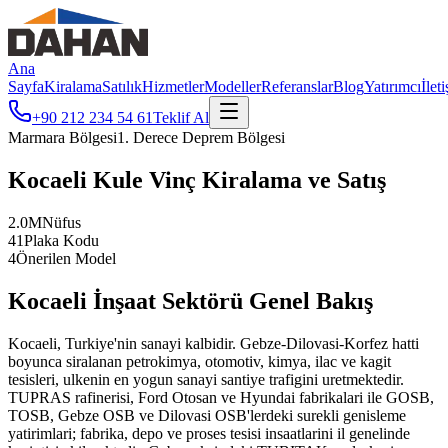
Ana
Sayfa
Kiralama
Satılık
Hizmetler
Modeller
Referanslar
Blog
Yatırımcı
İlet
+90 212 234 54 61
Teklif Al
Marmara
Bölgesi
1
. Derece Deprem Bölgesi
Kocaeli
Kule Vinç Kiralama ve Satış
2.0
M
Nüfus
41
Plaka Kodu
4
Önerilen Model
Kocaeli
İnşaat Sektörü Genel Bakış
Kocaeli, Turkiye'nin sanayi kalbidir. Gebze-Dilovasi-Korfez hatti
boyunca siralanan petrokimya, otomotiv, kimya, ilac ve kagit
tesisleri, ulkenin en yogun sanayi santiye trafigini uretmektedir.
TUPRAS rafinerisi, Ford Otosan ve Hyundai fabrikalari ile GOSB,
TOSB, Gebze OSB ve Dilovasi OSB'lerdeki surekli genisleme
yatirimlari; fabrika, depo ve proses tesisi insaatlarini il genelinde