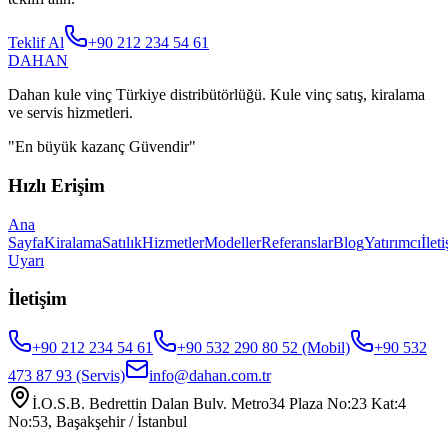
Teklif Al
+90 212 234 54 61
DAHAN
Dahan kule vinç Türkiye distribütörlüğü. Kule vinç satış, kiralama
ve servis hizmetleri.
"
En büyük kazanç Güvendir
"
Hızlı Erişim
Ana
Sayfa
Kiralama
Satılık
Hizmetler
Modeller
Referanslar
Blog
Yatırımcı
İlet
Uyarı
İletişim
+90 212 234 54 61
+90 532 290 80 52
(Mobil)
+90 532
473 87 93
(Servis)
info@dahan.com.tr
İ.O.S.B. Bedrettin Dalan Bulv. Metro34 Plaza No:23 Kat:4
No:53, Başakşehir / İstanbul