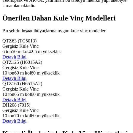
Teknopark ve AR-GE yatirimlari bu tabloyu nitelikli yapi talebiyle
tamamlamaktadir.
Önerilen Dahan Kule Vinç Modelleri
Bu şehrin inşaat ihtiyaçlarına uygun kule vinç modelleri
QTZ63 (TC5013)
Gergisiz Kule Vinc
6
ton
50
m kol
42.5
m yükseklik
Detaylı Bilgi
QTZ125 (H6015A2)
Gergisiz Kule Vinc
10
ton
60
m kol
60
m yükseklik
Detaylı Bilgi
QTZ160 (H6515A2)
Gergisiz Kule Vinc
10
ton
65
m kol
60
m yükseklik
Detaylı Bilgi
DH208 (7015)
Gergisiz Kule Vinc
10
ton
70
m kol
60
m yükseklik
Detaylı Bilgi