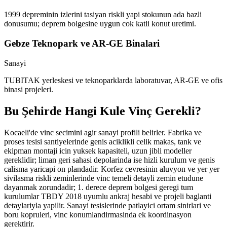
1999 depreminin izlerini tasiyan riskli yapi stokunun ada bazli
donusumu; deprem bolgesine uygun cok katli konut uretimi.
Gebze Teknopark ve AR-GE Binalari
Sanayi
TUBITAK yerleskesi ve teknoparklarda laboratuvar, AR-GE ve ofis
binasi projeleri.
Bu Şehirde Hangi Kule Vinç Gerekli?
Kocaeli'de vinc secimini agir sanayi profili belirler. Fabrika ve
proses tesisi santiyelerinde genis aciklikli celik makas, tank ve
ekipman montaji icin yuksek kapasiteli, uzun jibli modeller
gereklidir; liman geri sahasi depolarinda ise hizli kurulum ve genis
calisma yaricapi on plandadir. Korfez cevresinin aluvyon ve yer yer
sivilasma riskli zeminlerinde vinc temeli detayli zemin etudune
dayanmak zorundadir; 1. derece deprem bolgesi geregi tum
kurulumlar TBDY 2018 uyumlu ankraj hesabi ve projeli baglanti
detaylariyla yapilir. Sanayi tesislerinde patlayici ortam sinirlari ve
boru kopruleri, vinc konumlandirmasinda ek koordinasyon
gerektirir.