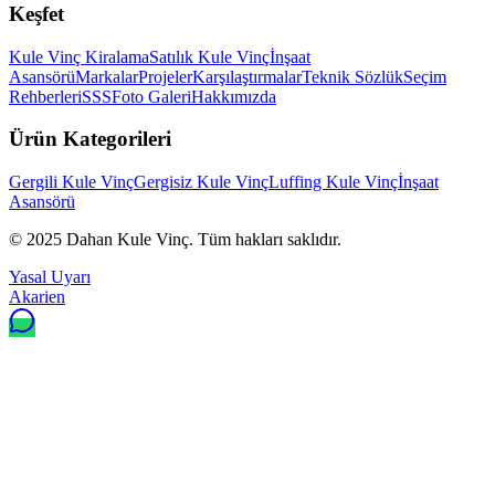
Keşfet
Kule Vinç Kiralama
Satılık Kule Vinç
İnşaat
Asansörü
Markalar
Projeler
Karşılaştırmalar
Teknik Sözlük
Seçim
Rehberleri
SSS
Foto Galeri
Hakkımızda
Ürün Kategorileri
Gergili Kule Vinç
Gergisiz Kule Vinç
Luffing Kule Vinç
İnşaat
Asansörü
© 2025
Dahan Kule Vinç
. Tüm hakları saklıdır.
Yasal Uyarı
Akarien