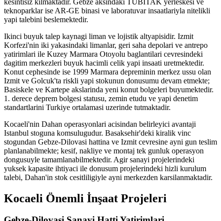
kesintisiz kilmaktadir. Gebze aksindaki TUBITAK yerleskesi ve
teknoparklar ise AR-GE binasi ve laboratuvar insaatlariyla nitelikli
yapi talebini beslemektedir.
Ikinci buyuk talep kaynagi liman ve lojistik altyapisidir. Izmit
Korfezi'nin iki yakasindaki limanlar, geri saha depolari ve antrepo
yatirimlari ile Kuzey Marmara Otoyolu baglantilari cevresindeki
dagitim merkezleri buyuk hacimli celik yapi insaati uretmektedir.
Konut cephesinde ise 1999 Marmara depreminin merkez ussu olan
Izmit ve Golcuk'ta riskli yapi stokunun donusumu devam etmekte;
Basiskele ve Kartepe akslarinda yeni konut bolgeleri buyumektedir.
1. derece deprem bolgesi statusu, zemin etudu ve yapi denetim
standartlarini Turkiye ortalamasi uzerinde tutmaktadir.
Kocaeli'nin Dahan operasyonlari acisindan belirleyici avantaji
Istanbul stoguna komsulugudur. Basaksehir'deki kiralik vinc
stogundan Gebze-Dilovasi hattina ve Izmit cevresine ayni gun teslim
planlanabilmekte; kesif, nakliye ve montaj tek gunluk operasyon
dongusuyle tamamlanabilmektedir. Agir sanayi projelerindeki
yuksek kapasite ihtiyaci ile donusum projelerindeki hizli kurulum
talebi, Dahan'in stok cesitliligiyle ayni merkezden karsilanmaktadir.
Kocaeli
Önemli İnşaat Projeleri
Gebze-Dilovasi Sanayi Hatti Yatirimlari